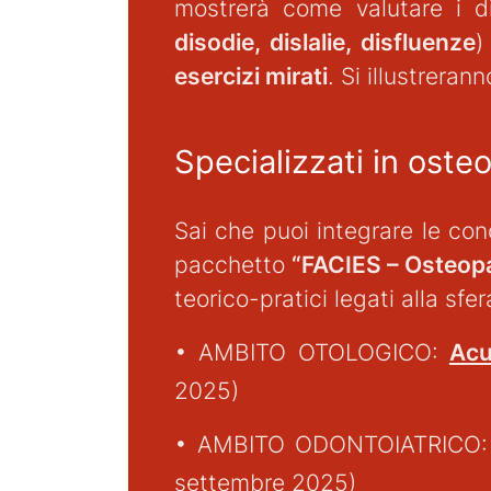
mostrerà come valutare i div
disodie, dislalie, disfluenze
)
esercizi mirati
. Si illustreran
Specializzati in oste
Sai che puoi integrare le cono
pacchetto
“FACIES – Osteopa
teorico-pratici legati alla sfe
• AMBITO OTOLOGICO:
Acu
2025)
• AMBITO ODONTOIATRICO
settembre 2025)