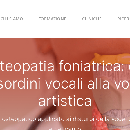
CHI SIAMO
FORMAZIONE
CLINICHE
RICER
teopatia foniatrica: 
sordini vocali alla v
artistica
o osteopatico applicato ai disturbi della voce, 
e del canto