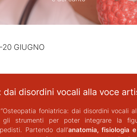
7-20 GIUGNO
 dai disordini vocali alla voce art
Osteopatia foniatrica: dai disordini vocali a
gli strumenti per poter integrare la figur
opedisti. Partendo dall’
anatomia, fisiologia 