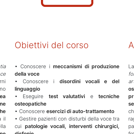
Obiettivi del corso
A
tia
• Conoscere i
meccanismi di produzione
L
oce
della voce
fo
rni
• Conoscere i
disordini vocali e del
ar
nno
linguaggio
o
ea
• Eseguire
test valutativi
e
tecniche
pr
one
osteopatiche
se
che
• Conoscere
esercizi di auto-trattamento
c
 il
• Gestire pazienti con disturbi della voce tra
r
lla
cui
patologie vocali, interventi chirurgici,
pa
one
disfonie…
fr