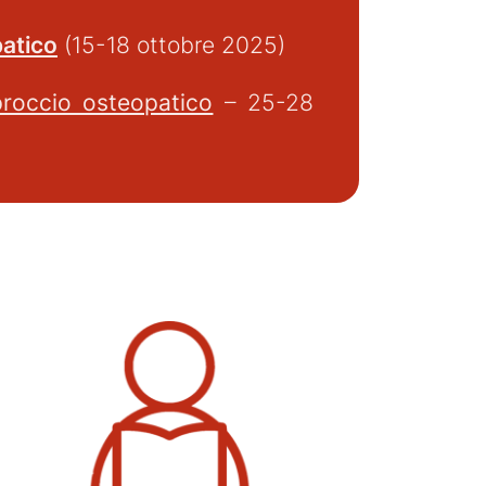
patico
(15-18 ottobre 2025)
proccio osteopatico
– 25-28