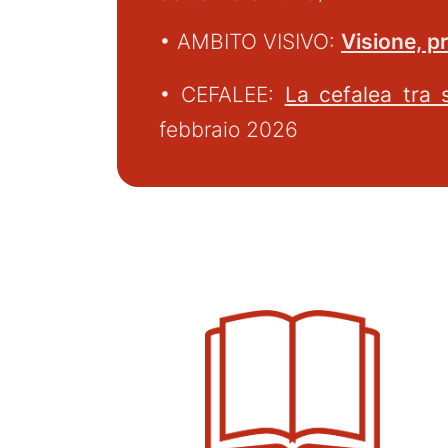
• AMBITO VISIVO:
Visione, p
• CEFALEE:
La cefalea tra 
febbraio 2026