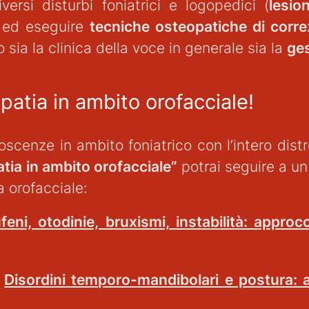
ersi disturbi foniatrici e logopedici (
lesio
 ed eseguire
tecniche osteopatiche di correz
no sia la clinica della voce in generale sia la
ges
opatia in ambito orofacciale!
scenze in ambito foniatrico con l’intero distr
tia in ambito orofacciale”
potrai seguire a un 
ra orofacciale:
feni, otodinie, bruxismi, instabilità: approc
:
Disordini temporo-mandibolari e postura: 