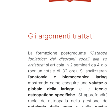
Gli argomenti trattati
La formazione postgraduate
“Osteopa
foniatrica: dai disordini vocali alla v
artistica”
si articola in 2 seminari da 4 gio
(per un totale di 32 ore). Si analizzera
l’
anatomia e biomeccanica laring
mostrando come eseguire una
valutazi
globale della laringe
e le
tecni
osteopatiche specifiche
. Si approfondirà
ruolo dell’osteopatia nella gestione de
patologia della voce
e nella
gesti