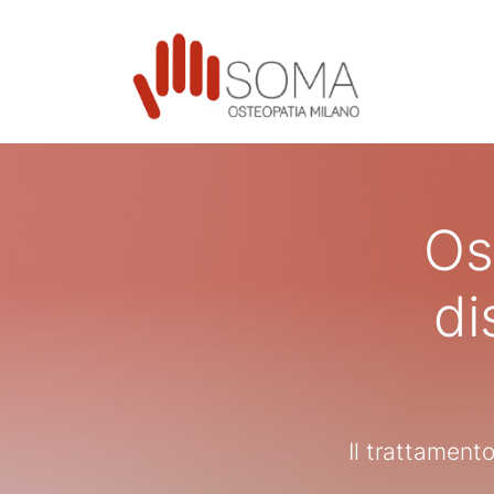
Os
di
Il trattament