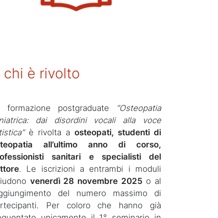
 chi è rivolto
a formazione postgraduate
“Osteopatia
niatrica: dai disordini vocali alla voce
tistica”
è rivolta a
osteopati, studenti di
steopatia all’ultimo anno di corso,
ofessionisti sanitari e specialisti del
ttore
. Le iscrizioni a entrambi i moduli
hiudono
venerdì 28 novembre 2025
o al
aggiungimento del numero massimo di
rtecipanti. Per coloro che hanno già
equentato unicamente il 1° seminario in