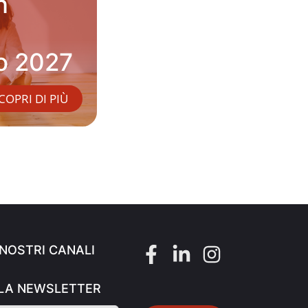
n
o 2027
COPRI DI PIÙ
7 - Dott.
 NOSTRI CANALI
ALLA NEWSLETTER