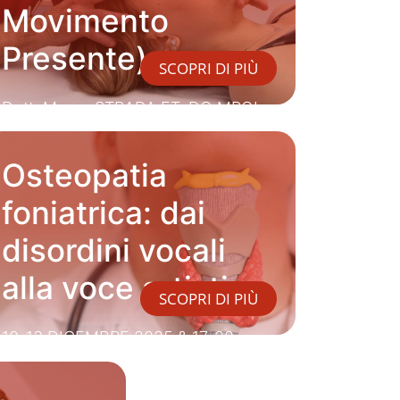
Movimento
Presente)
SCOPRI DI PIÙ
Dott. Marco STRADA FT, DO MROI
Osteopatia
foniatrica: dai
disordini vocali
alla voce artistica
SCOPRI DI PIÙ
10-13 DICEMBRE 2025 & 17-20
GIUGNO 2026