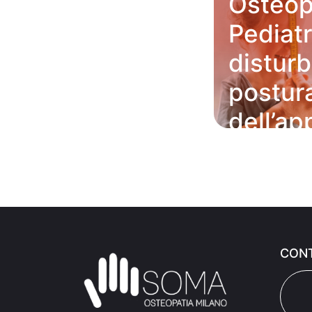
Osteop
Pediatr
disturb
postura
dell’a
dai 6 a
19.20.21 GIU
CONT