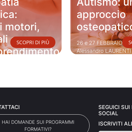
atia
Autismo: u
ica:
approccio
i motori,
osteopatic
li e
SCOPRI DI PIÙ
S
26 e 27 FEBBRAIO 202
pprendimento
Alessandro LAURENTI
i 12 anni
GNO 2026
ATTACI
SEGUICI SUI
SOCIAL
HAI DOMANDE SUI PROGRAMMI
ISCRIVITI 
FORMATIVI?