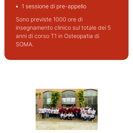
1 sessione di pre-appello
Sono previste 1000 ore di
insegnamento clinico sul totale dei 5
anni di corso T1 in Osteopatia di
SOMA.