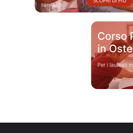
SCOPRI DI PIÙ
sanitario
Corso 
in Ost
Per i laureati 