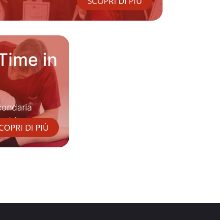
SCOPRI DI PIÙ
Time in
condaria
 ambito non
COPRI DI PIÙ