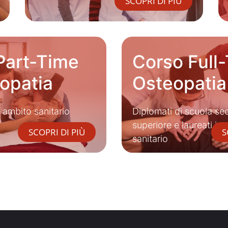
SCOPRI DI PIÙ
Part-Time
Corso Full-
eopatia
Osteopatia
in ambito sanitario
Diplomati di scuola se
superiore e laureati in
SCOPRI DI PIÙ
S
sanitario