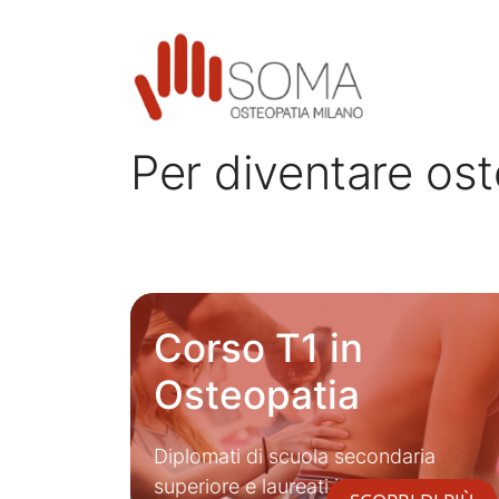
Per diventare os
Corso T1 in
Osteopatia
Diplomati di scuola secondaria
superiore e laureati in ambito non